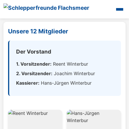
Startseite
Unsere 12 Mitglieder
Unsere Aktivitäten
Oldtimertreffen
Galerien
Der Vorstand
Maschinen
1. Vorsitzender:
Reent Winterbur
Mitglieder
2. Vorsitzender:
Joachim Winterbur
Presse
Kassierer:
Hans-Jürgen Winterbur
Termine
Videos
Interessantes
Unsere Halle
Kontakt
Login