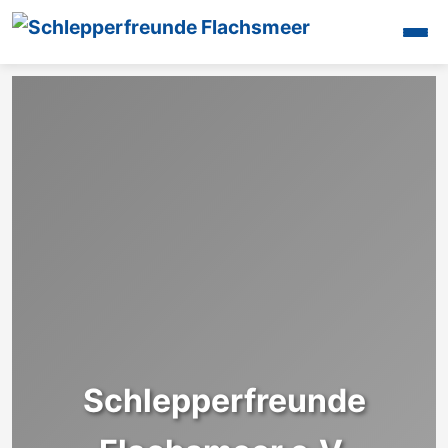
Startseite
Unsere Aktivitäten
Oldtimertreffen
Galerien
Maschinen
Mitglieder
Presse
Termine
Videos
Interessantes
Unsere Halle
Schlepperfreunde
Kontakt
Login