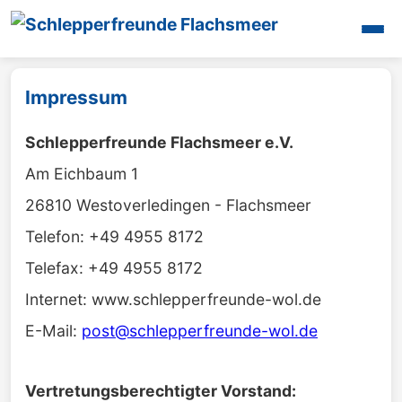
Startseite
Impressum
Unsere Aktivitäten
Oldtimertreffen
Schlepperfreunde Flachsmeer e.V.
Galerien
Am Eichbaum 1
Maschinen
26810 Westoverledingen - Flachsmeer
Mitglieder
Telefon: +49 4955 8172
Presse
Termine
Telefax: +49 4955 8172
Videos
Internet: www.schlepperfreunde-wol.de
Interessantes
E-Mail:
post@schlepperfreunde-wol.de
Unsere Halle
Kontakt
Vertretungsberechtigter Vorstand:
Login