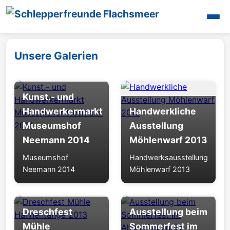
Startseite
Unsere Galerien
Unsere Aktivitäten
Oldtimertreffen
Galerien
Kunst.- und
Maschinen
Handwerkermarkt
Handwerkliche
Mitglieder
Museumshof
Ausstellung
Presse
Neemann 2014
Möhlenwarf 2013
Termine
Museumshof
Handwerksausstellung
Videos
Neemann 2014
Möhlenwarf 2013
Interessantes
Unsere Halle
Dreschfest
Ausstellung beim
Kontakt
Mühle
Sommerfest im
Login